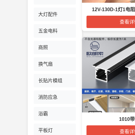
12V-130D-1灯1电
大灯配件
查看详
五金电料
商照
换气扇
长贴片模组
消防应急
浴霸
1010
平板灯
查看详