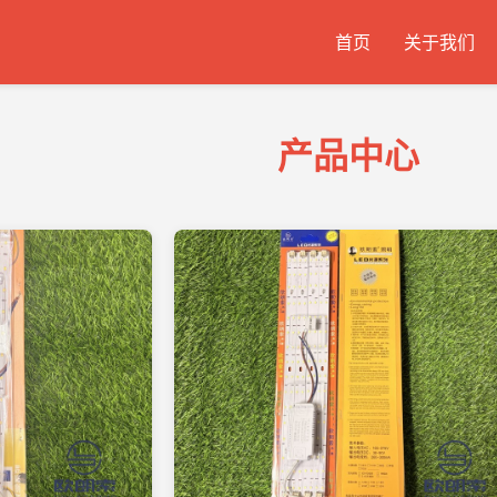
首页
关于我们
产品中心