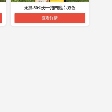
无损-50公分一拖四贴片-双色
查看详情