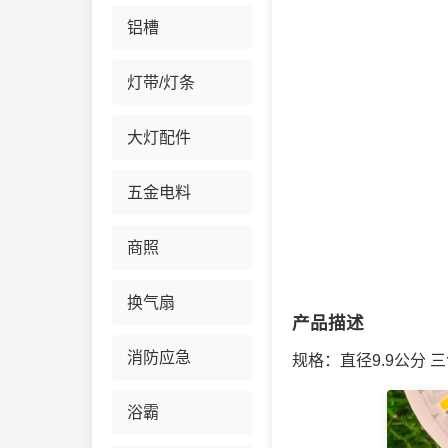
铝槽
灯带/灯条
大灯配件
五金电料
商照
换气扇
产品描述
消防应急
规格：直径9.9公分 
浴霸